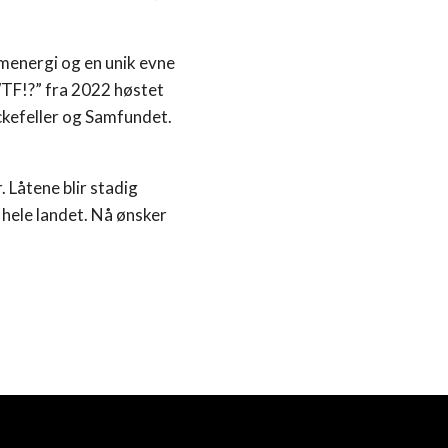
menergi og en unik evne
 WTF!?” fra 2022 høstet
ckefeller og Samfundet.
. Låtene blir stadig
r hele landet. Nå ønsker