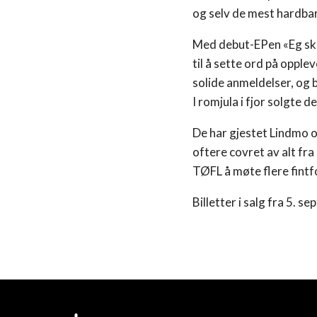
og selv de mest hardba
Med debut-EPen «Eg ska
til å sette ord på opple
solide anmeldelser, og 
I romjula i fjor solgte 
De har gjestet Lindmo og
oftere covret av alt fra
TØFL å møte flere fintf
Billetter i salg fra 5. 