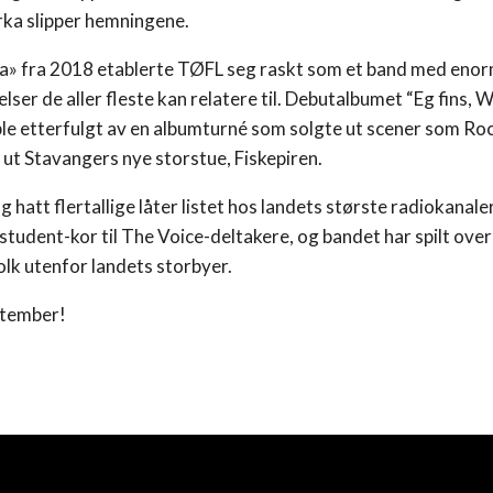
rka slipper hemningene.
» fra 2018 etablerte TØFL seg raskt som et band med enor
velser de aller fleste kan relatere til. Debutalbumet “Eg fins,
ble etterfulgt av en albumturné som solgte ut scener som Ro
de ut Stavangers nye storstue, Fiskepiren.
 hatt flertallige låter listet hos landets største radiokanaler
 student-kor til The Voice-deltakere, og bandet har spilt ove
olk utenfor landets storbyer.
september!