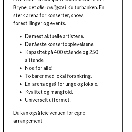
Bryne, det
aller helligste
i Kulturbanken. En
sterk arena for konserter, show,
forestillinger og events.
De mest aktuelle artistene.
De råeste konsertopplevelsene.
Kapasitet på 400 stående og 250
sittende
Noe for alle!
To barer med lokal forankring.
En arena også for unge og lokale.
Kvalitet og mangfold.
Universelt utformet.
Du kan også leie venuen for egne
arrangement.