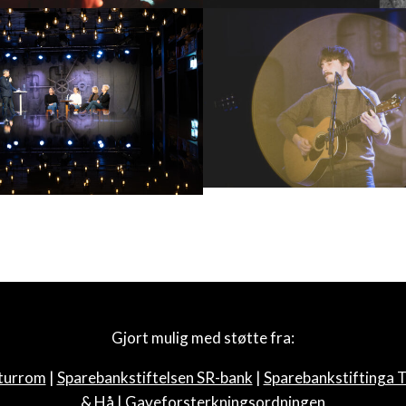
Gjort mulig med støtte fra:
turrom
|
Sparebankstiftelsen SR-bank
|
Sparebankstiftinga 
& Hå
|
Gaveforsterkningsordningen