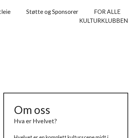
leie
Støtte og Sponsorer
FOR ALLE
KULTURKLUBBEN
Om oss
Hva er Hvelvet?
Hvelvet
er en komplett kulturscene midt i