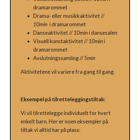
dramarommet
Drama- eller musikkaktivitet //
Hvelvet
10min
i dramarommet
Danseaktivitet //
10min
i dansesalen
Program
Visuell kunstaktivitet //
10min
i
dramarommet
Fritidstilbud
Avslutningssamling //
5min
Aktivitetene vil variere fra gang til gang.
Om oss
Utleie
Eksempel på tilretteleggingstiltak:
Støtte og Sponsorer
Vi vil tilrettelegge individuelt for hvert
enkelt barn. Her er noen eksempler på
tiltak vi alltid har på plass:
FOR ALLE