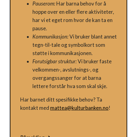
Pauserom:
Har barna behov for å
KULTURKLUBBEN
hoppe over en eller flere aktiviteter,
har vi et eget rom hvor de kan ta en
pause.
Kommunikasjon:
Vi bruker blant annet
tegn-til-tale og symbolkort som
støtte i kommunikasjonen.
Forutsigbar struktur:
Vi bruker faste
velkommen-, avslutnings-, og
overgangssanger for at barna
lettere forstår hva som skal skje.
Har barnet ditt spesifikke behov? Ta
kontakt med
mattea@kulturbanken.no
!