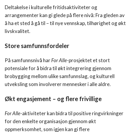
Deltakelse i kulturelle fritidsaktiviteter og
arrangementer kan gi glede på flere nivå: Fra gleden av
å ha et sted å gå til – til nye vennskap, tilhørighet og økt
livskvalitet.
Store samfunnsfordeler
På samfunnsnivå har
For Alle
-prosjektet et stort
potensiale for å bidra til økt integrering gjennom
brobygging mellom ulike samfunnslag, og kulturell
utveksling som involverer mennesker i alle aldre.
Hvelvet
Økt engasjement – og flere frivillige
Program
For Alle
-aktiviteter kan bidra til positive ringvirkninger
for den enkelte organisasjon gjennom økt
Fritidstilbud
oppmerksomhet, som igjen kan gi flere