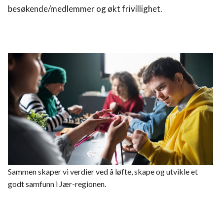
besøkende/medlemmer og økt frivillighet.
Om oss
Utleie
Støtte og Sponsorer
FOR ALLE
KULTURKLUBBEN
Sammen skaper vi verdier ved å løfte, skape og utvikle et
godt samfunn i Jær-regionen.
kjkj