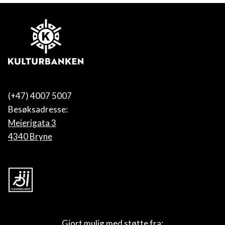
(+47) 4007 5007
Besøksadresse:
Meierigata 3
4340 Bryne
Gjort mulig med støtte fra: