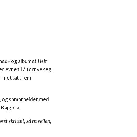
 ned» og albumet
Helt
n evne til å fornye seg,
ar mottatt fem
r, og samarbeidet med
i Bajgora.
ørst skrittet, så navellen
,