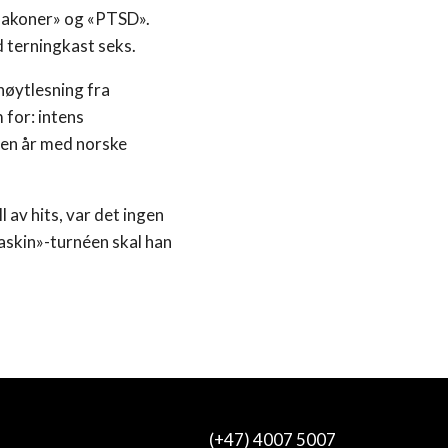
fiakoner» og «PTSD».
 terningkast seks.
høytlesning fra
for: intens
ten år med norske
av hits, var det ingen
askin»-turnéen skal han
(+47) 4007 5007