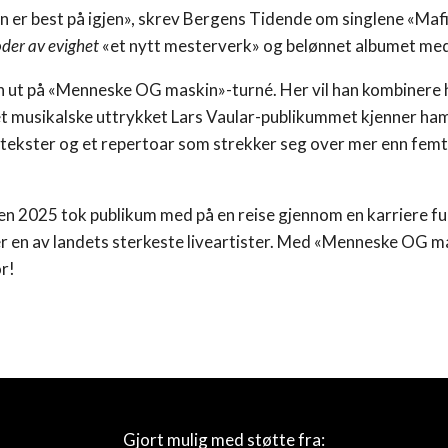
an er best på igjen», skrev Bergens Tidende om singlene «Ma
der av evighet
«et nytt mesterverk» og belønnet albumet med
 ut på «Menneske OG maskin»-turné. Her vil han kombinere 
t musikalske uttrykket Lars Vaular-publikummet kjenner ham 
e tekster og et repertoar som strekker seg over mer enn fem
 2025 tok publikum med på en reise gjennom en karriere full 
 er en av landets sterkeste liveartister. Med «Menneske OG m
r!
Gjort mulig med støtte fra: