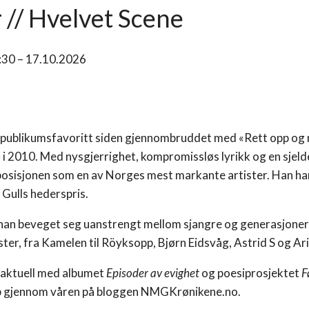
 // Hvelvet Scene
9:30 – 17.10.2026
n publikumsfavoritt siden gjennombruddet med «Rett opp og
n
i 2010. Med nysgjerrighet, kompromissløs lyrikk og en sjelde
 posisjonen som en av Norges mest markante artister. Han h
Gulls hederspris.
han beveget seg uanstrengt mellom sjangre og generasjone
ster, fra Kamelen til Röyksopp, Bjørn Eidsvåg, Astrid S og Ar
aktuell med albumet
Episoder av evighet
og poesiprosjektet
F
p gjennom våren på bloggen NMGKrønikene.no.