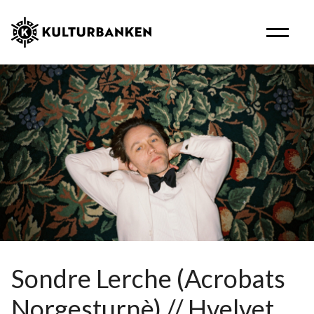
Sondre Lerche (Acrobats
Norgesturnè) // Hvelvet