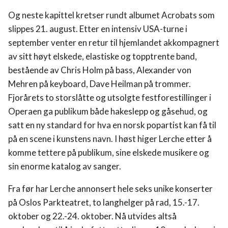
Og neste kapittel kretser rundt albumet Acrobats som
slippes 21. august. Etter en intensiv USA-turne i
september venter en retur til hjemlandet akkompagnert
av sitt høyt elskede, elastiske og topptrente band,
bestående av Chris Holm på bass, Alexander von
Mehren på keyboard, Dave Heilman på trommer.
Fjorårets to storslåtte og utsolgte festforestillinger i
Operaen ga publikum både hakeslepp og gåsehud, og
satt en ny standard for hva en norsk popartist kan få til
på en scene i kunstens navn. I høst higer Lerche etter å
komme tettere på publikum, sine elskede musikere og
sin enorme katalog av sanger.
Fra før har Lerche annonsert hele seks unike konserter
på Oslos Parkteatret, to langhelger på rad, 15.-17.
Hvelvet
oktober og 22.-24. oktober. Nå utvides altså