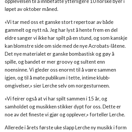
opplevelsen til å innbefatte ytterligere 10 norske byer i
løpet av oktober måned.
Program
«Vi tar med oss et ganske stort repertoar av både
Fritidstilbud
gammelt og nytt nå. Jeg har lyst å hente frem en del
eldre sanger vi ikke har spilt på en stund, og som kanskje
Om oss
kan blomstre side om side med de nye Acrobats-låtene.
Det nye materialet er ganske bombastisk og gøy å
spille, og bandet er mer groovy og sultent enn
Utleie
noensinne. Vi gleder oss enormt til å vœre sammen
igjen, og til å møte publikum i tette, intime klubb-
Støtte og Sponsorer
omgivelser,» sier Lerche selv om norgesturneen.
FOR ALLE
«Vi feirer også at vi har spilt sammen i 15 år, og
samholdet og musikken stikker dypt for oss. Dette er
noe av det fineste vi gjør og opplever,» forteller Lerche.
KULTURKLUBBEN
Allerede i årets første uke slapp Lerche ny musikk i form