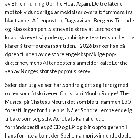
av EP-en Turning Up The Heat Again. De tre låtene
mottok vidunderlige anmeldelser overalt: femmere fra
blant annet Aftenposten, Dagsavisen, Bergens Tidende
og Klassekampen. Sistnevnte skrev at Lerche «har
knapt skrevet så gode og ambisiøse tekster som her, og
klarer å treffe uroa i samtiden. I 2026 banker han på
døren til noen av de store engelskspråklige pop-
dikterne», mens Aftenpostens anmelder kalte Lerche
«en av Norges største popmusikere».
Siden den utgivelsen har Sondre gjort seg ferdig med
rollen som låtskriveren Christian i Moulin Rouge! The
Musical på Chateau Neuf, i det som ble til sammen 130
forestillinger for fulle hus. Nå er Sondre Lerche endelig
tilbake som seg selv. Acrobats kan allerede
forhåndsbestilles på CD og LP, og blir oppfølgeren til
hans forrige album, den Spellemannprisvinnende doble