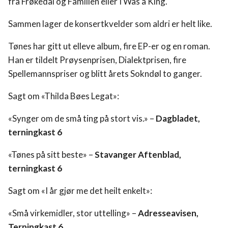
fra Frøkedal og Familien eller I Was a King.
Program
Sammen lager de konsertkvelder som aldri er helt like.
Fritidstilbud
Tønes har gitt ut elleve album, fire EP-er og en roman.
Han er tildelt Prøysenprisen, Dialektprisen, fire
Om oss
Spellemannspriser og blitt årets Sokndøl to ganger.
Sagt om «Thilda Bøes Legat»:
Utleie
«Synger om de små ting på stort vis.» –
Dagbladet,
terningkast 6
Støtte og Sponsorer
«Tønes på sitt beste» –
Stavanger Aftenblad,
FOR ALLE
terningkast 6
Sagt om «I år gjør me det heilt enkelt»:
KULTURKLUBBEN
«Små virkemidler, stor uttelling» –
Adresseavisen,
Terningkast 6