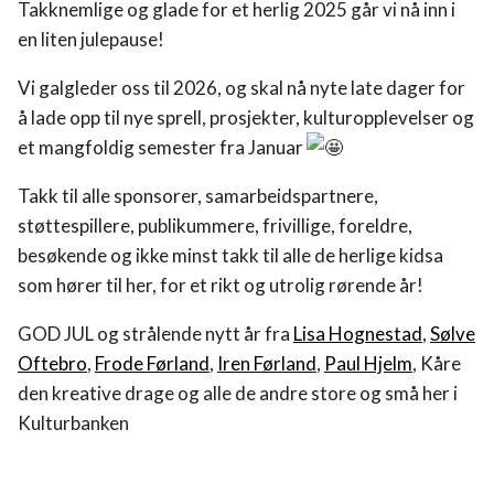
Takknemlige og glade for et herlig 2025 går vi nå inn i
en liten julepause!
Vi galgleder oss til 2026, og skal nå nyte late dager for
å lade opp til nye sprell, prosjekter, kulturopplevelser og
et mangfoldig semester fra Januar
Hvelvet
Takk til alle sponsorer, samarbeidspartnere,
Program
støttespillere, publikummere, frivillige, foreldre,
besøkende og ikke minst takk til alle de herlige kidsa
som hører til her, for et rikt og utrolig rørende år!
Fritidstilbud
GOD JUL og strålende nytt år fra
Lisa Hognestad
,
Sølve
Om oss
Oftebro
,
Frode Førland
,
Iren Førland
,
Paul Hjelm
, Kåre
den kreative drage og alle de andre store og små her i
Utleie
Kulturbanken
Støtte og Sponsorer