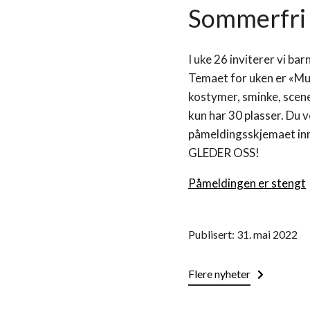
Sommerfri 
I uke 26 inviterer vi ba
Temaet for uken er «Mus
kostymer, sminke, scene
kun har 30 plasser. Du v
påmeldingsskjemaet inne
GLEDER OSS!
Påmeldingen er stengt
Publisert: 31. mai 2022
Flere nyheter